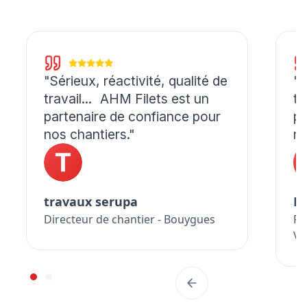
"Sérieux, réactivité, qualité de
"S
travail... AHM Filets est un
tr
partenaire de confiance pour
pa
nos chantiers."
no
travaux serupa
M
Directeur de chantier - Bouygues
Re
Vi