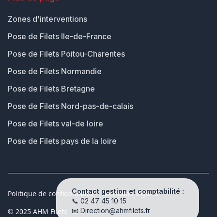
Zones d'interventions
Pose de Filets Ile-de-France
Pose de Filets Poitou-Charentes
Pose de Filets Normandie
Pose de Filets Bretagne
Pose de Filets Nord-pas-de-calais
Pose de Filets val-de loire
Pose de Filets pays de la loire
Contact gestion et comptabilité :
Politique de confidentialité
Mentions légales
📞
02 47 45 10 15
📧
Direction@ahmfilets.fr
© 2025 AHM Filets