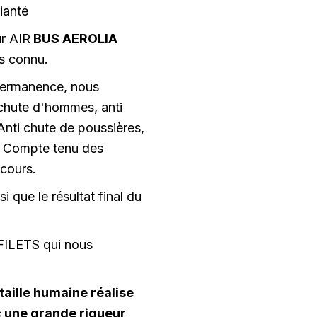
ianté
ur AIR
BUS AEROLIA
s connu.
permanence, nous
 chute d'hommes, anti
Anti chute de poussières,
le Compte tenu des
 cours.
i que le résultat final du
 FILETS qui nous
taille humaine réalise
 une grande rigueur,