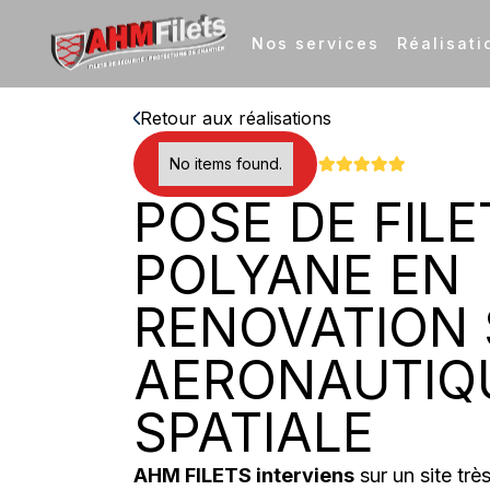
Nos services
Réalisati
Retour aux réalisations
No items found.
POSE DE FILE
POLYANE EN
RENOVATION 
AERONAUTIQ
SPATIALE
AHM FILETS interviens
sur un site trè