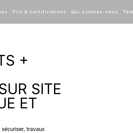
ons
Prix & certifications
Qui sommes-nous
Tém
TS +
SUR SITE
UE ET
s sécuriser, travaux