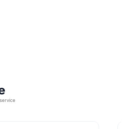
e
service