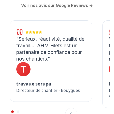
Voir nos avis sur Google Reviews ->
"Sérieux, réactivité, qualité de
"S
travail... AHM Filets est un
tr
partenaire de confiance pour
pa
nos chantiers."
no
travaux serupa
M
Directeur de chantier - Bouygues
Re
Vi